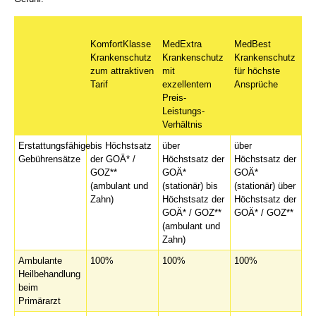
KomfortKlasse
MedExtra
MedBest
Krankenschutz
Krankenschutz
Krankenschutz
zum attraktiven
mit
für höchste
Tarif
exzellentem
Ansprüche
Preis-
Leistungs-
Verhältnis
Erstattungsfähige
bis Höchstsatz
über
über
Gebührensätze
der GOÄ* /
Höchstsatz der
Höchstsatz der
GOZ**
GOÄ*
GOÄ*
(ambulant und
(stationär) bis
(stationär) über
Zahn)
Höchstsatz der
Höchstsatz der
GOÄ* / GOZ**
GOÄ* / GOZ**
(ambulant und
Zahn)
Ambulante
100%
100%
100%
Heilbehandlung
beim
Primärarzt