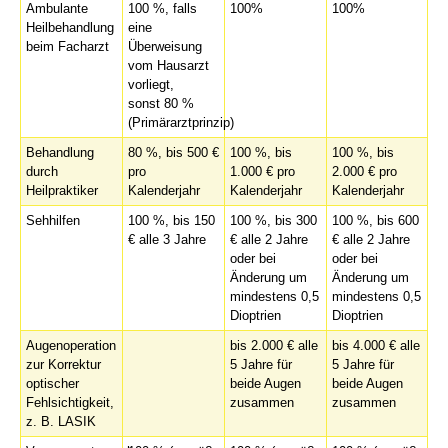
Ambulante
100 %, falls
100%
100%
Heilbehandlung
eine
beim Facharzt
Überweisung
vom Hausarzt
vorliegt,
sonst 80 %
(Primärarztprinzip)
Behandlung
80 %, bis 500 €
100 %, bis
100 %, bis
durch
pro
1.000 € pro
2.000 € pro
Heilpraktiker
Kalenderjahr
Kalenderjahr
Kalenderjahr
Sehhilfen
100 %, bis 150
100 %, bis 300
100 %, bis 600
€ alle 3 Jahre
€ alle 2 Jahre
€ alle 2 Jahre
oder bei
oder bei
Änderung um
Änderung um
mindestens 0,5
mindestens 0,5
Dioptrien
Dioptrien
Augenoperation
bis 2.000 € alle
bis 4.000 € alle
zur Korrektur
5 Jahre für
5 Jahre für
optischer
beide Augen
beide Augen
Fehlsichtigkeit,
zusammen
zusammen
z. B. LASIK