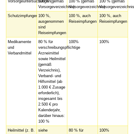
Vorsorgeuntersuchungen
100 % (gemäß
100 % (gemäß
100 % (gemäß
Vorsorgeverzeichnis)
Vorsorgeverzeichnis)
Vorsorgeverzeichnis
Schutzimpfungen
100 %,
100 %, auch
100 %, auch
ausgenommen
Reiseimpfungen
Reiseimpfungen
sind
Reiseimpfungen
Medikamente
80 % für
100%
100%
und
verschreibungspflichtige
Verbandmittel
Arzneimittel
sowie Heilmittel
(gemäß
Verzeichnis),
Verband- und
Hilfsmittel (ab
1.000 € Zusage
erforderlich),
insgesamt bis
2.500 € pro
Kalenderjahr,
darüber hinaus:
100 %
Heilmittel (z. B.
siehe
80 % für
100%