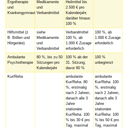
Ergotherapie
Medikamente
Heilmittel bis
und
und
2.500 € pro
Krankengymnastik)
Verbandmittel
Kalenderjahr,
darüber hinaus:
100 %
Hilfsmittel (z.
siehe
Verbandmittel
100 %, ab
B. Brillen und
Medikamente
100 %, ab
1.000 € Zusage
Hörgeräte)
und
1.000 € Zusage
erforderlich
Verbandmittel
erforderlich
Ambulante
80 %, bis zu 50
100 % ab der
100 %
Psychotherapie
Sitzungen pro
31. Sitzung,
unbegrenzt
Kalenderjahr
davor 80 %
Kur/Reha
ambulante
ambulante
Kur/Reha: 80
Kur/Reha: 100
%, erstmalig
%, erstmalig
nach 2 Jahren,
nach 2 Jahren,
danach alle 3
danach alle 3
Jahre
Jahre
stationäre
stationäre
Kur/Reha: 100
Kur/Reha: 100
% bis 30 € pro
% bis 50 € pro
Tag, maximal
Tag, maximal