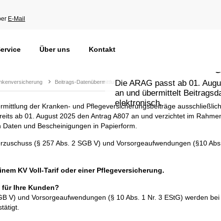
per
E-Mail
KV: Elektronische
ervice
Über uns
Kontakt
Datenübermittlun
Die ARAG passt ab 01. Augu
nkenversicherung
Beitrags-Datenübermittlung
an und übermittelt Beitragsd
elektronisch.
rmittlung der Kranken- und Pflegeversicherungsbeiträge ausschließlich
eits ab 01. August 2025 den Antrag A807 an und verzichtet im Rahmen
n Daten und Bescheinigungen in Papierform.
rzuschuss (§ 257 Abs. 2 SGB V) und Vorsorgeaufwendungen (§10 Abs. 
nem KV Voll-Tarif oder einer Pflegeversicherung.
g für Ihre Kunden?
GB V) und Vorsorgeaufwendungen (§ 10 Abs. 1 Nr. 3 EStG) werden bei
tätigt.