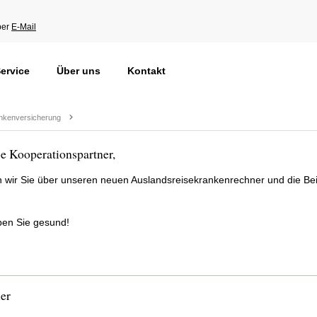
per
E-Mail
ervice
Über uns
Kontakt
Newsletter Juni 
nkenversicherung
be Kooperationspartner,
n wir Sie über unseren neuen Auslandsreisekrankenrechner und die Be
iben Sie gesund!
er