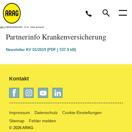
Partnerinfo Krankenversicherung
Montag bis Freitag 8 bis 17 Uhr, oder per
E-
Mail
Newsletter KV 01/2019 (PDF | 537.9 kB)
0211 963-2561
Kontakt
Impressum
Datenschutz
Cookie-Einstellungen
Sitemap
Fehler melden
© 2026 ARAG