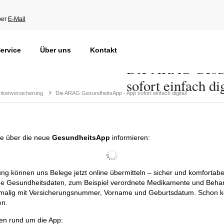
per
E-Mail
ervice
Über uns
Kontakt
Die ARAG Gesun
sofort einfach dig
nkenversicherung
Die ARAG GesundheitsApp - App sofort einfach digital!
rne über die neue
GesundheitsApp
informieren:
 können uns Belege jetzt online übermitteln – sicher und komfortabe
tige Gesundheitsdaten, zum Beispiel verordnete Medikamente und Beh
inmalig mit Versicherungsnummer, Vorname und Geburtsdatum. Schon 
en.
nen rund um die App: