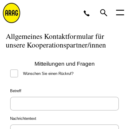
Allgemeines Kontaktformular für
Montag bis Freitag 8 bis 17 Uhr, oder per
E-
Mail
unsere Kooperationspartner/innen
0211 963-2561
Mitteilungen und Fragen
Wünschen Sie einen Rückruf?
Betreff
Nachrichtentext